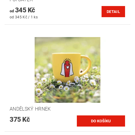
345 Kč
od
DETAIL
od 345 Kč / 1 ks
ANDĚLSKÝ HRNEK
375 Kč