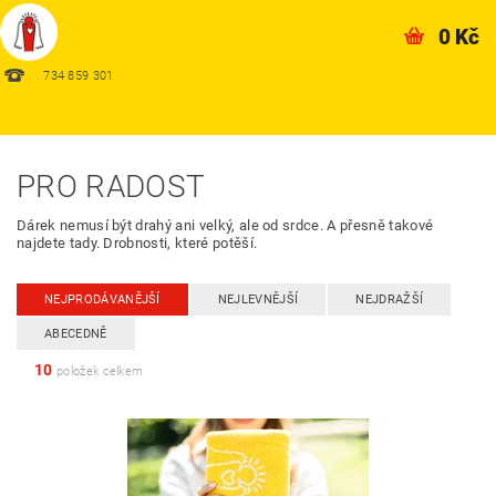
0 Kč
734 859 301
PRO RADOST
Dárek nemusí být drahý ani velký, ale od srdce. A přesně takové
najdete tady. Drobnosti, které potěší.
NEJPRODÁVANĚJŠÍ
NEJLEVNĚJŠÍ
NEJDRAŽŠÍ
ABECEDNĚ
10
položek celkem