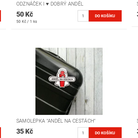
ODZNÁČEK I ♥ DOBRÝ ANDĚL
50 Kč
50 Kč / 1 ks
SAMOLEPKA "ANDĚL NA CESTÁCH"
35 Kč