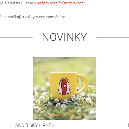
dy je představujeme
v našem měsíčním zpravodaji
.
eré se potýkají s vážným onemocněním!
NOVINKY
ANDĚLSKÝ HRNEK