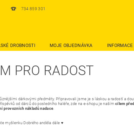
734 859 301
SKÉ DROBNOSTI
MOJE OBJEDNÁVKA
INFORMACE
M PRO RADOST
různějšími dárkovými předměty. Připravovali jsme je s láskou a radostí a do
příspěvků od dárců do posledního haléře, zde na e-shopu je naším
cílem před
ění provozních nákladů nadace
.
áte myšlenku Dobrého anděla dále ♥