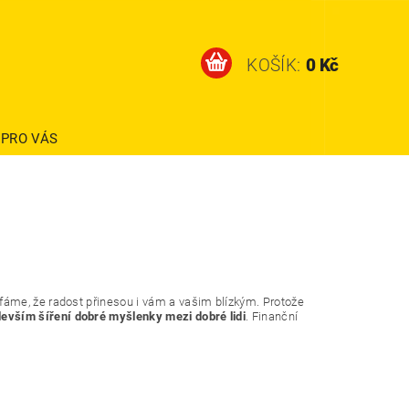
KOŠÍK:
0 Kč
 PRO VÁS
ufáme, že radost přinesou i vám a vašim blízkým. Protože
evším šíření dobré myšlenky mezi dobré lidi
. Finanční