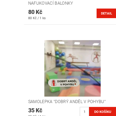
NAFUKOVACÍ BALONKY
80 Kč
DETAIL
80 Kč / 1 ks
SAMOLEPKA "DOBRÝ ANDĚL V POHYBU"
35 Kč