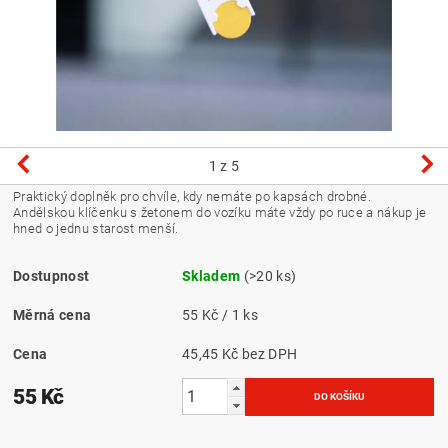
1
z 5
Praktický doplněk pro chvíle, kdy nemáte po kapsách drobné.
Andělskou klíčenku s žetonem do vozíku máte vždy po ruce a nákup je
hned o jednu starost menší.
Dostupnost
Skladem
(>20 ks)
Měrná cena
55 Kč / 1 ks
Cena
45,45 Kč bez DPH
55 Kč