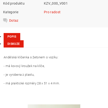
Kód produktu
KZV_000_V001
Kategorie
Pro radost
Dotaz
POPIS
DISKUZE
Andělská klíčenka s žetonem o vozíku:
- má kovový kroužek na klíče,
- je vyrobena z plastu,
- má praktické rozměry 28 x 51 x 4 mm.