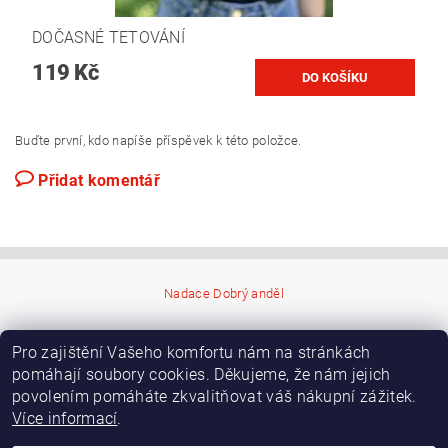
DOČASNÉ TETOVÁNÍ
119 Kč
Buďte první, kdo napíše příspěvek k této položce.
Přidat komentář
Nadace Dobrý anděl
Pro zajištění Vašeho komfortu nám na stránkách
pomáhají soubory cookies. Děkujeme, že nám jejich
povolením pomáháte zkvalitňovat váš nákupní zážitek.
Více informací
.