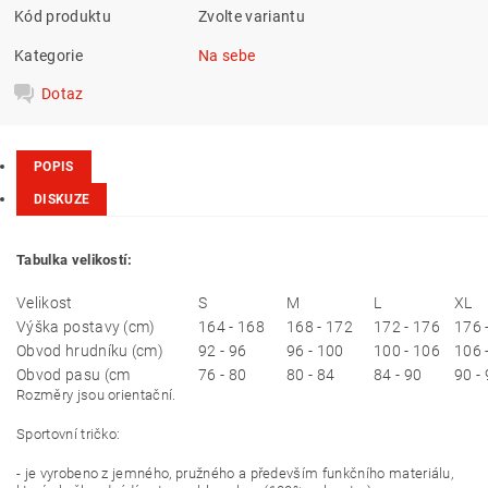
Kód produktu
Zvolte variantu
Kategorie
Na sebe
Dotaz
POPIS
DISKUZE
Tabulka velikostí:
Velikost
S
M
L
XL
Výška postavy (cm)
164 - 168
168 - 172
172 - 176
176 
Obvod hrudníku (cm)
92 - 96
96 - 100
100 - 106
106 
Obvod pasu (cm
76 - 80
80 - 84
84 - 90
90 -
Rozměry jsou orientační.
Sportovní tričko:
- je vyrobeno z jemného, pružného a především funkčního materiálu,