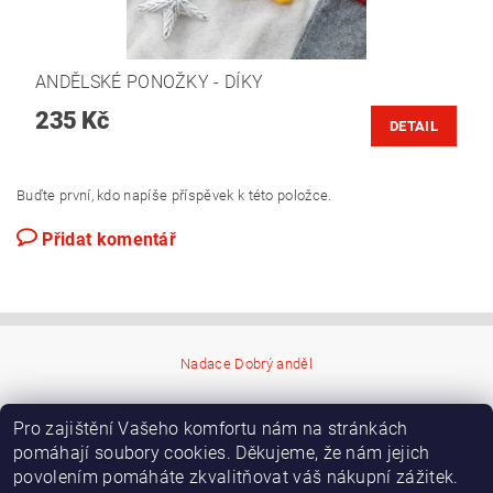
ANDĚLSKÉ PONOŽKY - DÍKY
235 Kč
DETAIL
Buďte první, kdo napíše příspěvek k této položce.
Přidat komentář
Nadace Dobrý anděl
Pro zajištění Vašeho komfortu nám na stránkách
pomáhají soubory cookies. Děkujeme, že nám jejich
povolením pomáháte zkvalitňovat váš nákupní zážitek.