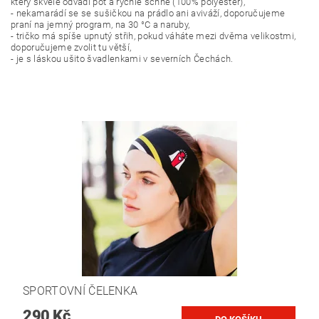
který skvěle odvádí pot a rychle schne (100% polyester),
- nekamarádí se se sušičkou na prádlo ani aviváží, doporučujeme
praní na jemný program, na 30 °C a naruby,
- tričko má spíše upnutý střih, pokud váháte mezi dvěma velikostmi,
doporučujeme zvolit tu větší,
- je s láskou ušito švadlenkami v severních Čechách.
SPORTOVNÍ ČELENKA
290 Kč