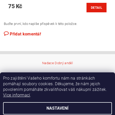
75 Kč
DETAIL
Buďte první, kdo napíše příspěvek k této položce.
Přidat komentář
Nadace Dobrý anděl
Pro zajištění Vašeho komfortu nám na stránkách
pomáhají soubory cookies. Děkujeme, že nám jejich
povolením pomáháte zkvalitňovat váš nákupní zážitek.
Více informací
.
NASTAVENÍ