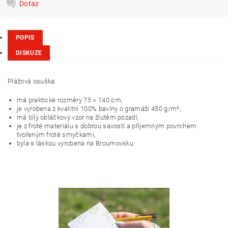
Dotaz
POPIS
DISKUZE
Plážová osuška
:
má praktické rozměry 75 × 140 cm,
je vyrobena z kvalitní 100% bavlny o gramáži 450 g/m²,
má bílý obláčkový vzor na žlutém pozadí,
je z froté materiálu s dobrou savostí a příjemným povrchem
tvořeným froté smyčkami,
byla s láskou vyrobena na Broumovsku.